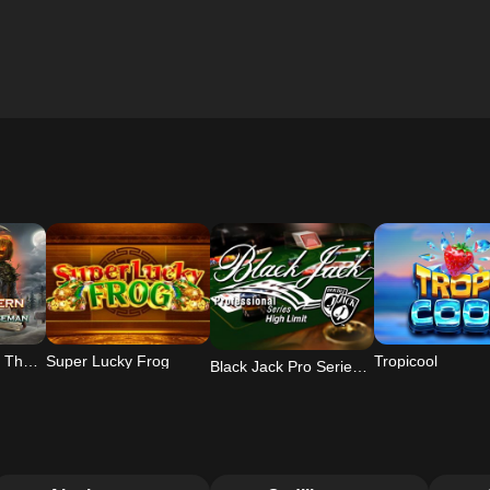
Jack Olantern Vs The Headless Horseman
Super Lucky Frog
Tropicool
Black Jack Pro Series High Limit