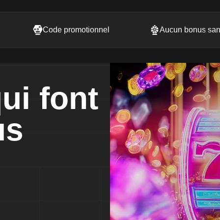
Code promotionnel
Aucun bonus san
ui font
us