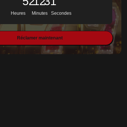
52
12
30
Heures
Minutes
Secondes
Réclamer maintenant