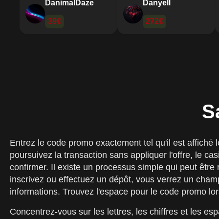
DanimalDaze
48€
39€
S
Entrez le code promo exactement tel qu'il est affiché l
poursuivez la transaction sans appliquer l'offre, le ca
confirmer. Il existe un processus simple qui peut êtr
inscrivez ou effectuez un dépôt, vous verrez un cha
informations. Trouvez l'espace pour le code promo lors
Concentrez-vous sur les lettres, les chiffres et les esp