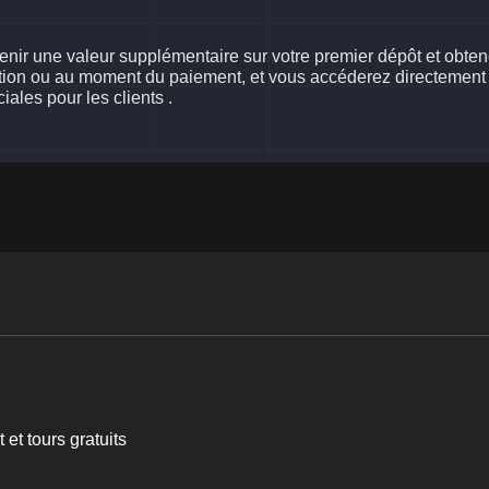
nir une valeur supplémentaire sur votre premier dépôt et obtene
iption ou au moment du paiement, et vous accéderez directement 
iales pour les clients .
t tours gratuits