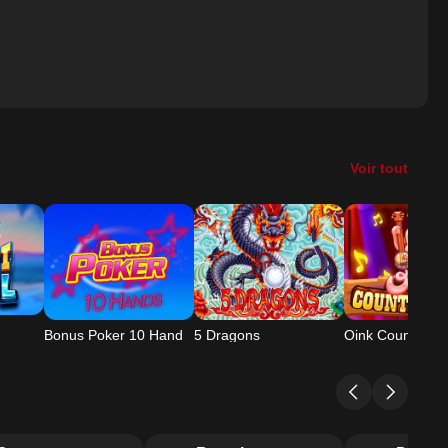
Voir tout
Bonus Poker 10 Hand
5 Dragons
Oink Country L