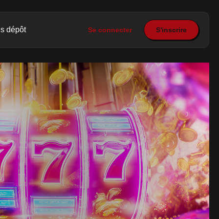
s dépôt
Se connecter
S'inscrire