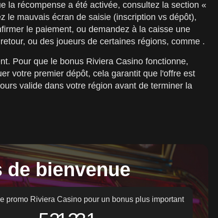
la récompense a été activée, consultez la section «
z le mauvais écran de saisie (inscription vs dépôt),
nfirmer le paiement, ou demandez à la caisse une
retour, ou des joueurs de certaines régions, comme .
ent. Pour que le bonus Riviera Casino fonctionne,
r votre premier dépôt, cela garantit que l'offre est
jours valide dans votre région avant de terminer la
 de bienvenue
ode promo Riviera Casino pour un bonus plus important