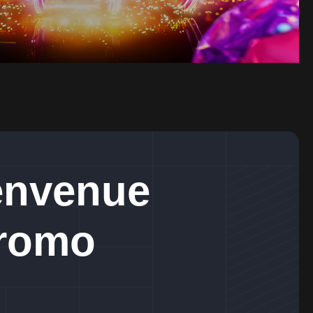
envenue
promo